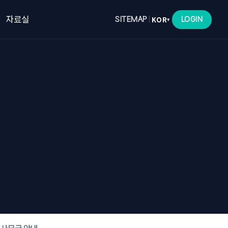
자료실
KOR
▾
SITEMAP
LOGIN